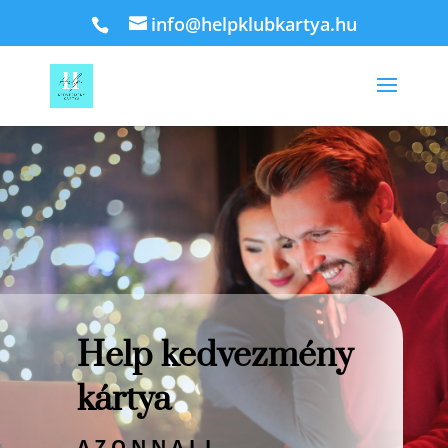
info@helpklubkartya.hu
Help kedvezmény
kártya
AZONNALI