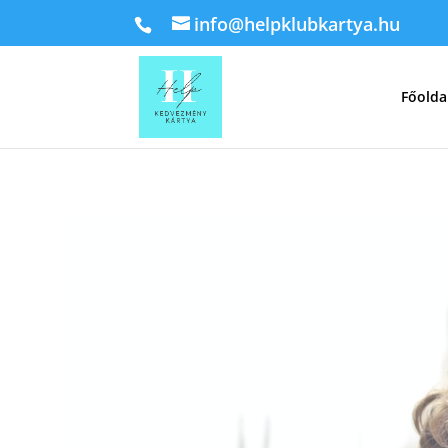
info@helpklubkartya.hu
Főolda