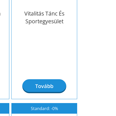
a
Vitalitás Tánc És
Sportegyesület
Tovább
Standard: -0%