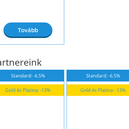
Tovább
artnereink
Standard: -6.5%
Standard: -6.5%
Gold és Platina: -13%
Gold és Platina: -13%