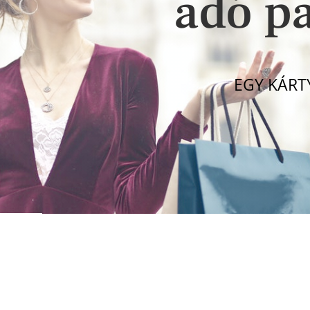
adó p
EGY KÁRT