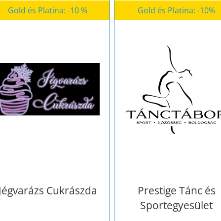
Gold és Platina: -10 %
Gold és Platina: -10%
Jégvarázs Cukrászda
Prestige Tánc és
Sportegyesület