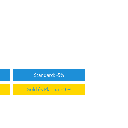
Standard: -5%
Gold és Platina: -10%