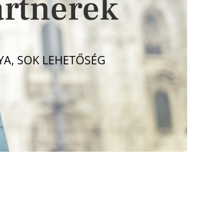
artnerek
YA, SOK LEHETŐSÉG