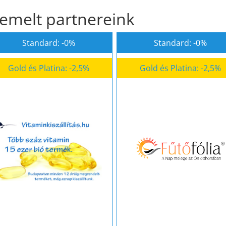
iemelt partnereink
Standard: -0%
Standard: -0%
Gold és Platina: -2,5%
Gold és Platina: -2,5%