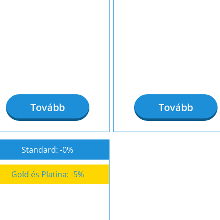
Tovább
Tovább
Standard: -0%
Gold és Platina: -5%