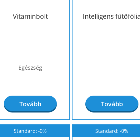
Vitaminbolt
Intelligens fűtőfóli
Egészség
Tovább
Tovább
Standard: -0%
Standard: -0%