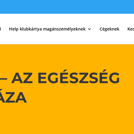
l
Help klubkártya magánszemélyeknek
Cégeknek
Ke
– AZ EGÉSZSÉG
ÁZA