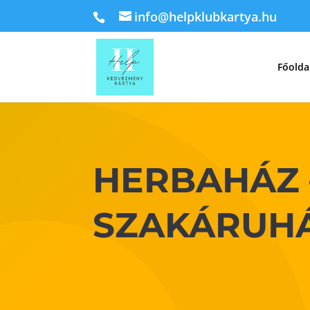
info@helpklubkartya.hu
Főolda
HERBAHÁZ 
SZAKÁRUH