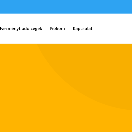
dvezményt adó cégek
Fiókom
Kapcsolat