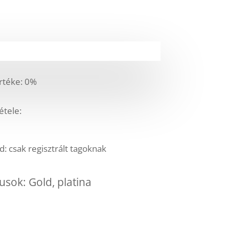
téke: 0%
étele:
 csak regisztrált tagoknak
usok: Gold, platina