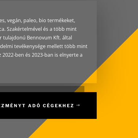
, vegán, paleo, bio termékeket,
a. Szakértelmével és a több mint
r tulajdonú Bennovum Kft. által
edelmi tevékenysége mellett több mint
z 2022-ben és 2023-ban is elnyerte a
VEZMÉNYT ADÓ CÉGEKHEZ