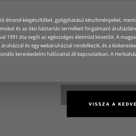
étrend-kiegészítőket, gyógyhatású készítményeket, mentes
mokat és az öko háztartás termékeit forgalmazó áruházlánc
val 1991 óta segíti az egészséges életmód követőit. A magya
áruházzal és egy webáruházzal rendelkezik, és a kiskeresk
ionális kereskedelmi hálózattal áll kapcsolatban. A Herbahá
VISSZA A KED