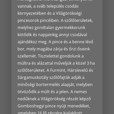
vannak, a sváb település csodás
környezetében és a Világörökségi
pincesorok pincéiben. A szőlőterületek,
melyhez gondtalan gyermekkorunk
kötődik és napjainkig annyi csodával
ajándékoz meg. A pince és a benne lévő
bor, mely magába zárja és őrzi őseink
szellemét. Tisztelettel gondolunk a
múltra és alázattal műveljük a közel 3 ha
szőlőterületet. A Furmint, Hárslevelű és
Sárgamuskotály szőlőfajták adják a
minőségi bortermelés alapját, melyben
ötvöződik a múlt és a jelen. A nemes
nedűknek a Világörökség részét képző
Gomboshegyi pince nyújt menedéket,
amelyben 16 fő részére kialakított