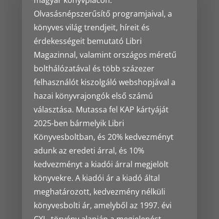
magyar könyvpiacon.
Olvasásnépszerűsítő programjaival, a
könyves világ trendjeit, híreit és
érdekességeit bemutató Libri
Magazinnal, valamint országos méretű
bolthálózatával és több százezer
felhasználót kiszolgáló webshopjával a
hazai könyvrajongók első számú
választása. Mutassa fel KAP kártyáját
2025-ben bármelyik Libri
Könyvesboltban, és 20% kedvezményt
adunk az eredeti árral, és 10%
kedvezményt a kiadói árral megjelölt
könyvekre. A kiadói ár a kiadó által
meghatározott, kedvezmény nélküli
könyvesbolti ár, amelyből az 1997. évi