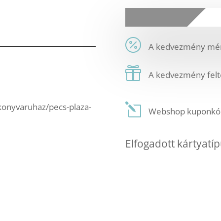
A kedvezmény mér
A kedvezmény felt
_konyvaruhaz/pecs-plaza-
Webshop kuponkód:
Elfogadott kártyatíp