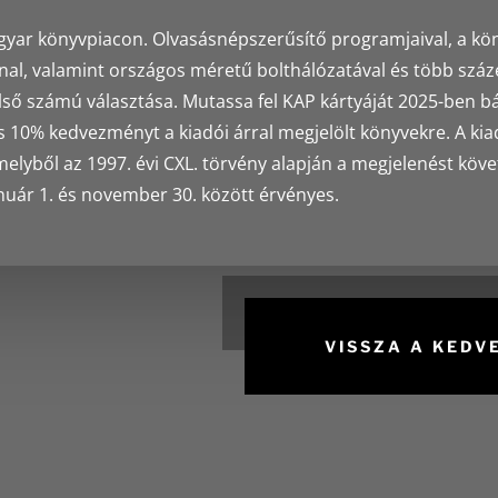
magyar könyvpiacon. Olvasásnépszerűsítő programjaival, a köny
al, valamint országos méretű bolthálózatával és több száze
ső számú választása. Mutassa fel KAP kártyáját 2025-ben b
 10% kedvezményt a kiadói árral megjelölt könyvekre. A kiad
melyből az 1997. évi CXL. törvény alapján a megjelenést kö
ár 1. és november 30. között érvényes.
VISSZA A KED