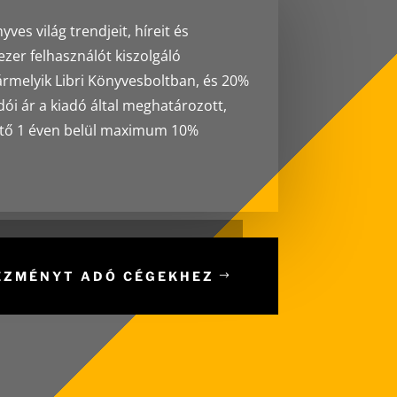
ves világ trendjeit, híreit és
zer felhasználót kiszolgáló
ármelyik Libri Könyvesboltban, és 20%
ói ár a kiadó által meghatározott,
vető 1 éven belül maximum 10%
VEZMÉNYT ADÓ CÉGEKHEZ