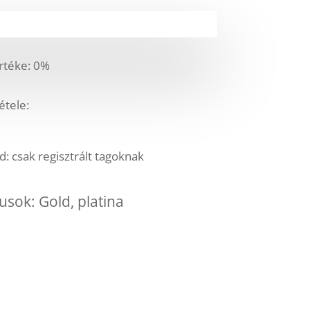
téke: 0%
étele:
 csak regisztrált tagoknak
usok: Gold, platina