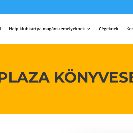
l
Help klubkártya magánszemélyeknek
Cégeknek
Ke
S PLAZA KÖNYVES