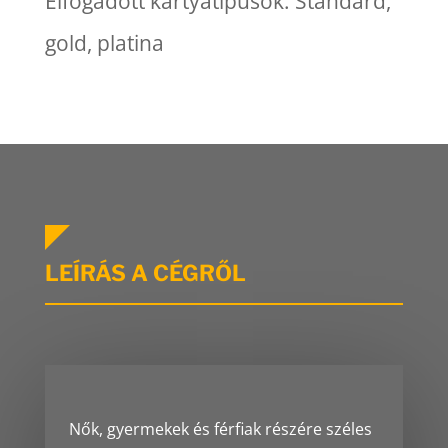
Elfogadott kártyatípusok: Standard,
gold, platina
LEÍRÁS A CÉGRŐL
Nők, gyermekek és férfiak részére széles