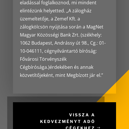
eladással foglalkoznod, mi mindent
elintézünk helyetted. „A zálogház
üzemeltetője, a Zemef Kft. a
zálogkölcsön nyújtása során a MagNet
Magyar Közösségi Bank Zrt. (székhely:
1062 Budapest, Andrássy út 98., Cg.: 01-
10-046111, cégnyilvántartó bíróság:
Fővárosi Törvényszék
Cégbírósága.)érdekében és annak
közvetítőjeként, mint Megbízott jár el.”
VISSZA A
KEDVEZMÉNYT ADÓ
CÉGEKHEZ